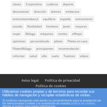
clases
Corporalma
cuidarse
deporte
desconectar
diversión
dolores
embarazo
entrevistaondaazul
equilibrio
espalda
estiramiento
estudio
flexibilidad
hombres
Javier
mayores
mujer
Málaga
máquinas
niveles
offtopic
opiniones
personalizado
pilates
Pilates en casa
PilatesMálaga
principiantes
recomendación
reformer
salud
silla
suelo
Teatinos
vídeos
Aviso legal
Política de privacidad
Política de cookies
Utilizamos cookies propias y de terceros para recordar sus
hábitos de navegación y recopilar estadísticas de visitas.
Si continúa navegando está dando su consentimiento para la aceptación de
las mencionadas cookies y la aceptación de nuestra
política de cookies
,
pinche el enlace para mayor información.