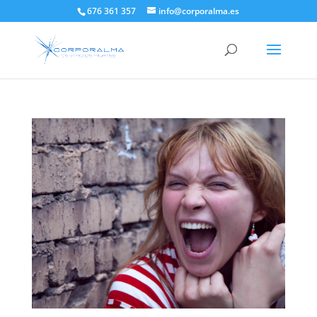
676 361 357
info@corporalma.es