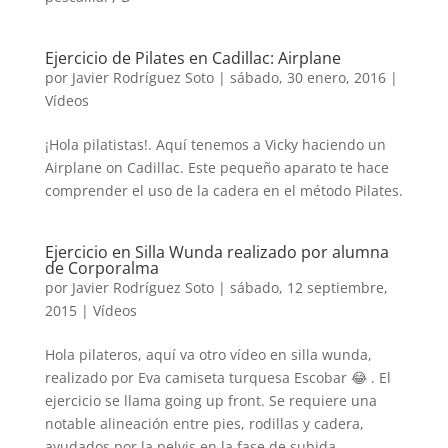
Ejercicio de Pilates en Cadillac: Airplane
por
Javier Rodríguez Soto
|
sábado, 30 enero, 2016
|
Vídeos
¡Hola pilatistas!. Aquí tenemos a Vicky haciendo un
Airplane on Cadillac. Este pequeño aparato te hace
comprender el uso de la cadera en el método Pilates.
Ejercicio en Silla Wunda realizado por alumna
de Corporalma
por
Javier Rodríguez Soto
|
sábado, 12 septiembre,
2015
|
Vídeos
Hola pilateros, aquí va otro vídeo en silla wunda,
realizado por Eva camiseta turquesa Escobar 😂 . El
ejercicio se llama going up front. Se requiere una
notable alineación entre pies, rodillas y cadera,
ayudados por la pelvis en la fase de subida.