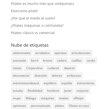
Pilates es mucho más que «máquinas»
Exorcismo pilatil
¿Por qué el miedo al suelo?
¿Pilates máquinas o colchoneta?
Pilates clásico vs comercial
Nube de etiquetas
abdominales
acrobático
aparatos
articulaciones
avanzado
barril
brazos
cadera
cadillac
cardio
clases
Corporalma
cuidarse
deporte
desconectar
diversión
dolores
embarazo
entrevistaondaazul
equilibrio
espalda
estiramiento
estudio
flexibilidad
hombres
Javier
mayores
mujer
Málaga
máquinas
niveles
offtopic
opiniones
personalizado
pilates
Pilates en casa