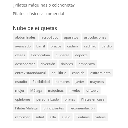
¿Pilates máquinas o colchoneta?
Pilates clásico vs comercial
Nube de etiquetas
abdominales
acrobático
aparatos
articulaciones
avanzado
barril
brazos
cadera
cadillac
cardio
clases
Corporalma
cuidarse
deporte
desconectar
diversión
dolores
embarazo
entrevistaondaazul
equilibrio
espalda
estiramiento
estudio
flexibilidad
hombres
Javier
mayores
mujer
Málaga
máquinas
niveles
offtopic
opiniones
personalizado
pilates
Pilates en casa
PilatesMálaga
principiantes
recomendación
reformer
salud
silla
suelo
Teatinos
vídeos