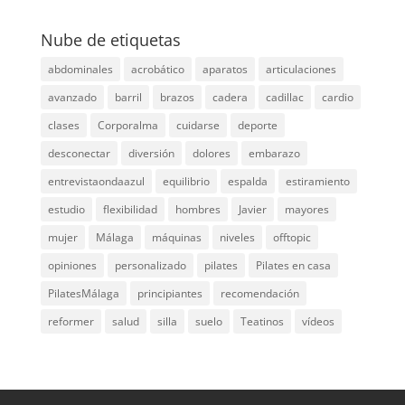
Nube de etiquetas
abdominales
acrobático
aparatos
articulaciones
avanzado
barril
brazos
cadera
cadillac
cardio
clases
Corporalma
cuidarse
deporte
desconectar
diversión
dolores
embarazo
entrevistaondaazul
equilibrio
espalda
estiramiento
estudio
flexibilidad
hombres
Javier
mayores
mujer
Málaga
máquinas
niveles
offtopic
opiniones
personalizado
pilates
Pilates en casa
PilatesMálaga
principiantes
recomendación
reformer
salud
silla
suelo
Teatinos
vídeos