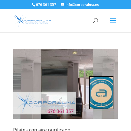
676 361 357
info@corporalma.es
Pilates con aire purificado