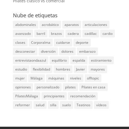
Pilates clásico vs comercial
Nube de etiquetas
abdominales
acrobático
aparatos
articulaciones
avanzado
barril
brazos
cadera
cadillac
cardio
clases
Corporalma
cuidarse
deporte
desconectar
diversión
dolores
embarazo
entrevistaondaazul
equilibrio
espalda
estiramiento
estudio
flexibilidad
hombres
Javier
mayores
mujer
Málaga
máquinas
niveles
offtopic
opiniones
personalizado
pilates
Pilates en casa
PilatesMálaga
principiantes
recomendación
reformer
salud
silla
suelo
Teatinos
vídeos