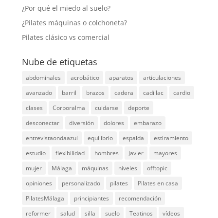
¿Por qué el miedo al suelo?
¿Pilates máquinas o colchoneta?
Pilates clásico vs comercial
Nube de etiquetas
abdominales
acrobático
aparatos
articulaciones
avanzado
barril
brazos
cadera
cadillac
cardio
clases
Corporalma
cuidarse
deporte
desconectar
diversión
dolores
embarazo
entrevistaondaazul
equilibrio
espalda
estiramiento
estudio
flexibilidad
hombres
Javier
mayores
mujer
Málaga
máquinas
niveles
offtopic
opiniones
personalizado
pilates
Pilates en casa
PilatesMálaga
principiantes
recomendación
reformer
salud
silla
suelo
Teatinos
vídeos