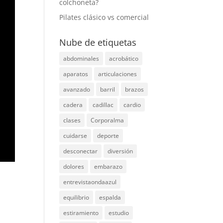
colchoneta?
Pilates clásico vs comercial
Nube de etiquetas
abdominales
acrobático
aparatos
articulaciones
avanzado
barril
brazos
cadera
cadillac
cardio
clases
Corporalma
cuidarse
deporte
desconectar
diversión
dolores
embarazo
entrevistaondaazul
equilibrio
espalda
estiramiento
estudio