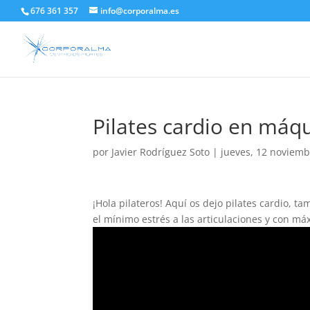
676 361 357
info@corporalma.es
Pilates cardio en máq
por
Javier Rodríguez Soto
|
jueves, 12 noviemb
¡Hola pilateros! Aquí os dejo pilates cardio, t
el mínimo estrés a las articulaciones y con má