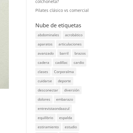
colchoneta?
Pilates clásico vs comercial
Nube de etiquetas
abdominales
acrobático
aparatos
articulaciones
avanzado
barril
brazos
cadera
cadillac
cardio
clases
Corporalma
cuidarse
deporte
desconectar
diversión
dolores
embarazo
entrevistaondaazul
equilibrio
espalda
estiramiento
estudio