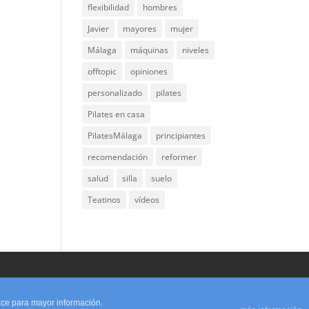
flexibilidad
hombres
Javier
mayores
mujer
Málaga
máquinas
niveles
offtopic
opiniones
personalizado
pilates
Pilates en casa
PilatesMálaga
principiantes
recomendación
reformer
salud
silla
suelo
Teatinos
vídeos
lace para mayor información.