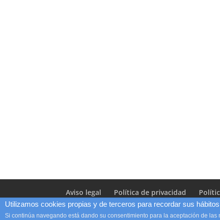
Aviso legal
Política de privacidad
Políti
Utilizamos cookies propias y de terceros para recordar sus hábitos 
Si continúa navegando está dando su consentimiento para la aceptación de las
Diseño Web
LUNAMIC