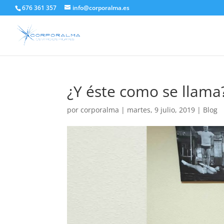
676 361 357
info@corporalma.es
¿Y éste como se llama
por
corporalma
|
martes, 9 julio, 2019
|
Blog