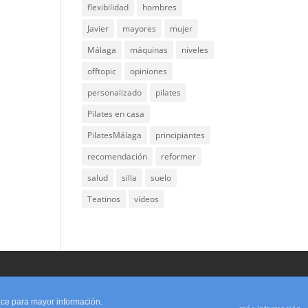
flexibilidad
hombres
Javier
mayores
mujer
Málaga
máquinas
niveles
offtopic
opiniones
personalizado
pilates
Pilates en casa
PilatesMálaga
principiantes
recomendación
reformer
salud
silla
suelo
Teatinos
vídeos
lace para mayor información.