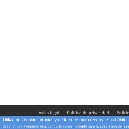
Aviso legal
Política de privacidad
Políti
Utilizamos cookies propias y de terceros para recordar sus hábitos 
Si continúa navegando está dando su consentimiento para la aceptación de las
Diseño Web
LUNAMIC