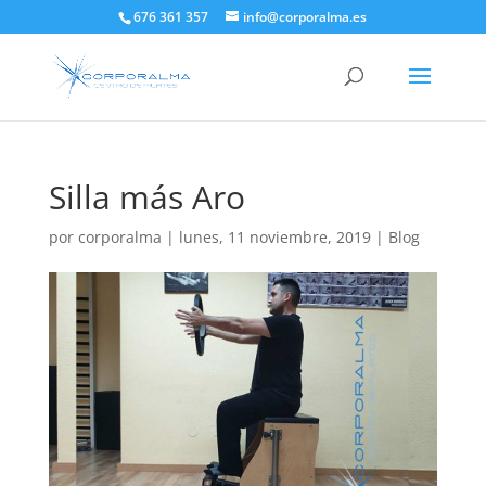
676 361 357
info@corporalma.es
Silla más Aro
por
corporalma
|
lunes, 11 noviembre, 2019
|
Blog