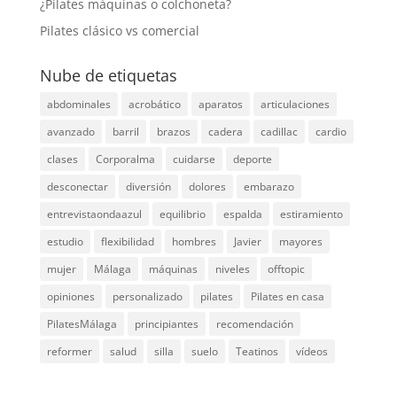
¿Pilates máquinas o colchoneta?
Pilates clásico vs comercial
Nube de etiquetas
abdominales
acrobático
aparatos
articulaciones
avanzado
barril
brazos
cadera
cadillac
cardio
clases
Corporalma
cuidarse
deporte
desconectar
diversión
dolores
embarazo
entrevistaondaazul
equilibrio
espalda
estiramiento
estudio
flexibilidad
hombres
Javier
mayores
mujer
Málaga
máquinas
niveles
offtopic
opiniones
personalizado
pilates
Pilates en casa
PilatesMálaga
principiantes
recomendación
reformer
salud
silla
suelo
Teatinos
vídeos