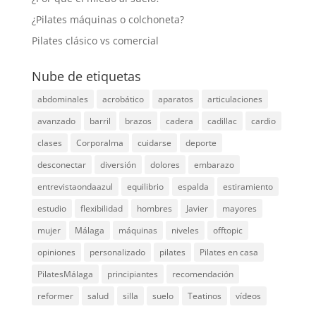
¿Pilates máquinas o colchoneta?
Pilates clásico vs comercial
Nube de etiquetas
abdominales
acrobático
aparatos
articulaciones
avanzado
barril
brazos
cadera
cadillac
cardio
clases
Corporalma
cuidarse
deporte
desconectar
diversión
dolores
embarazo
entrevistaondaazul
equilibrio
espalda
estiramiento
estudio
flexibilidad
hombres
Javier
mayores
mujer
Málaga
máquinas
niveles
offtopic
opiniones
personalizado
pilates
Pilates en casa
PilatesMálaga
principiantes
recomendación
reformer
salud
silla
suelo
Teatinos
vídeos