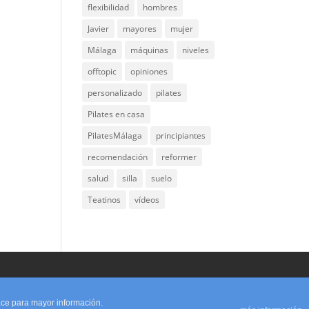
flexibilidad
hombres
Javier
mayores
mujer
Málaga
máquinas
niveles
offtopic
opiniones
personalizado
pilates
Pilates en casa
PilatesMálaga
principiantes
recomendación
reformer
salud
silla
suelo
Teatinos
vídeos
lace para mayor información.