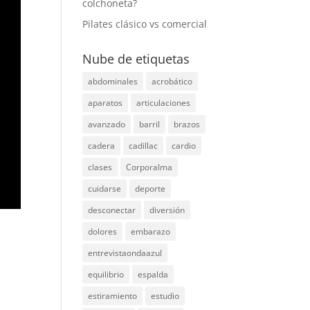
colchoneta?
Pilates clásico vs comercial
Nube de etiquetas
abdominales
acrobático
aparatos
articulaciones
avanzado
barril
brazos
cadera
cadillac
cardio
clases
Corporalma
cuidarse
deporte
desconectar
diversión
dolores
embarazo
entrevistaondaazul
equilibrio
espalda
estiramiento
estudio