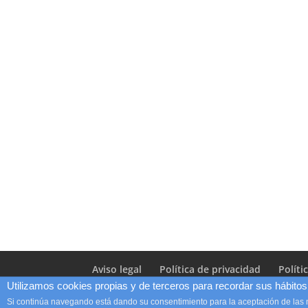
Aviso legal
Política de privacidad
Políti
Utilizamos cookies propias y de terceros para recordar sus hábitos 
Si continúa navegando está dando su consentimiento para la aceptación de las
Diseño Web
LUNAMIC