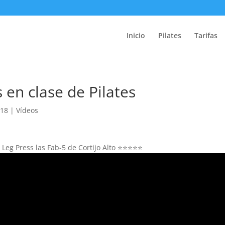
Inicio
Pilates
Tarifas
 en clase de Pilates
018
|
Vídeos
e Leg Press las Fab-5 de Cortijo Alto ⭐⭐⭐⭐⭐