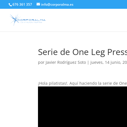
676 361 357
info@corporalma.es
Serie de One Leg Press
por
Javier Rodríguez Soto
|
jueves, 14 junio, 2
¡Hola pilatistas!. Aquí haciendo la serie de On