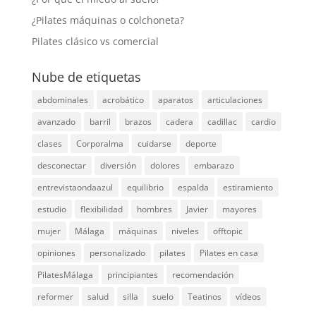
¿Pilates máquinas o colchoneta?
Pilates clásico vs comercial
Nube de etiquetas
abdominales
acrobático
aparatos
articulaciones
avanzado
barril
brazos
cadera
cadillac
cardio
clases
Corporalma
cuidarse
deporte
desconectar
diversión
dolores
embarazo
entrevistaondaazul
equilibrio
espalda
estiramiento
estudio
flexibilidad
hombres
Javier
mayores
mujer
Málaga
máquinas
niveles
offtopic
opiniones
personalizado
pilates
Pilates en casa
PilatesMálaga
principiantes
recomendación
reformer
salud
silla
suelo
Teatinos
vídeos