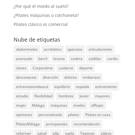
¿Por qué el miedo al suelo?
¿Pilates máquinas o colchoneta?
Pilates clásico vs comercial
Nube de etiquetas
abdominales
acrobático
aparatos
articulaciones
avanzado
barril
brazos
cadera
cadillac
cardio
clases
Corporalma
cuidarse
deporte
desconectar
diversión
dolores
embarazo
entrevistaondaazul
equilibrio
espalda
estiramiento
estudio
flexibilidad
hombres
Javier
mayores
mujer
Málaga
máquinas
niveles
offtopic
opiniones
personalizado
pilates
Pilates en casa
PilatesMálaga
principiantes
recomendación
reformer
salud
silla
suelo
Teatinos
vídeos