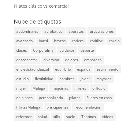
Pilates clásico vs comercial
Nube de etiquetas
abdominales
acrobático
aparatos
articulaciones
avanzado
barril
brazos
cadera
cadillac
cardio
clases
Corporalma
cuidarse
deporte
desconectar
diversión
dolores
embarazo
entrevistaondaazul
equilibrio
espalda
estiramiento
estudio
flexibilidad
hombres
Javier
mayores
mujer
Málaga
máquinas
niveles
offtopic
opiniones
personalizado
pilates
Pilates en casa
PilatesMálaga
principiantes
recomendación
reformer
salud
silla
suelo
Teatinos
vídeos