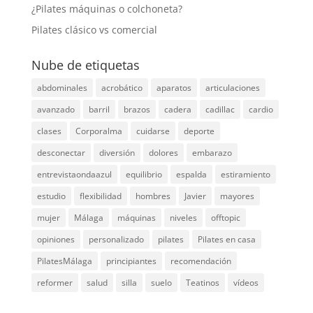
¿Pilates máquinas o colchoneta?
Pilates clásico vs comercial
Nube de etiquetas
abdominales
acrobático
aparatos
articulaciones
avanzado
barril
brazos
cadera
cadillac
cardio
clases
Corporalma
cuidarse
deporte
desconectar
diversión
dolores
embarazo
entrevistaondaazul
equilibrio
espalda
estiramiento
estudio
flexibilidad
hombres
Javier
mayores
mujer
Málaga
máquinas
niveles
offtopic
opiniones
personalizado
pilates
Pilates en casa
PilatesMálaga
principiantes
recomendación
reformer
salud
silla
suelo
Teatinos
vídeos