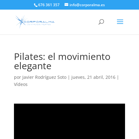
676 361 357
info@corporalma.es
Pilates: el movimiento
elegante
por
Javier Rodríguez Soto
|
jueves, 21 abril, 2016
|
Vídeos