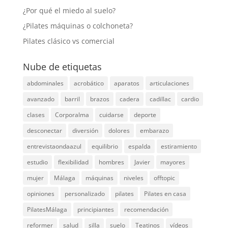
¿Por qué el miedo al suelo?
¿Pilates máquinas o colchoneta?
Pilates clásico vs comercial
Nube de etiquetas
abdominales
acrobático
aparatos
articulaciones
avanzado
barril
brazos
cadera
cadillac
cardio
clases
Corporalma
cuidarse
deporte
desconectar
diversión
dolores
embarazo
entrevistaondaazul
equilibrio
espalda
estiramiento
estudio
flexibilidad
hombres
Javier
mayores
mujer
Málaga
máquinas
niveles
offtopic
opiniones
personalizado
pilates
Pilates en casa
PilatesMálaga
principiantes
recomendación
reformer
salud
silla
suelo
Teatinos
vídeos