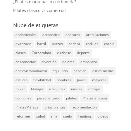
¿Pilates máquinas o colchoneta?
Pilates clásico vs comercial
Nube de etiquetas
abdominales
acrobático
aparatos
articulaciones
avanzado
barril
brazos
cadera
cadillac
cardio
clases
Corporalma
cuidarse
deporte
desconectar
diversión
dolores
embarazo
entrevistaondaazul
equilibrio
espalda
estiramiento
estudio
flexibilidad
hombres
Javier
mayores
mujer
Málaga
máquinas
niveles
offtopic
opiniones
personalizado
pilates
Pilates en casa
PilatesMálaga
principiantes
recomendación
reformer
salud
silla
suelo
Teatinos
vídeos