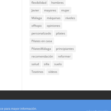
flexibilidad
hombres
Javier
mayores
mujer
Málaga
máquinas
niveles
offtopic
opiniones
personalizado
pilates
Pilates en casa
PilatesMálaga
principiantes
recomendación
reformer
salud
silla
suelo
Teatinos
vídeos
lace para mayor información.