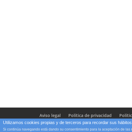
Aviso legal
Política de privacidad
Políti
Utilizamos cookies propias y de terceros para recordar sus hábitos 
Si continúa navegando está dando su consentimiento para la aceptación de las
Diseño Web
LUNAMIC