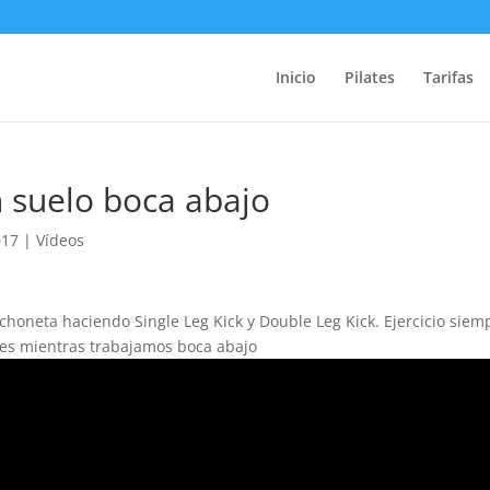
Inicio
Pilates
Tarifas
en suelo boca abajo
017
|
Vídeos
olchoneta haciendo Single Leg Kick y Double Leg Kick. Ejercicio siem
nes mientras trabajamos boca abajo