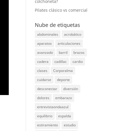
colchoneta?
Pilates clásico vs comercial
Nube de etiquetas
abdominales
acrobático
aparatos
articulaciones
avanzado
barril
brazos
cadera
cadillac
cardio
clases
Corporalma
cuidarse
deporte
desconectar
diversión
dolores
embarazo
entrevistaondaazul
equilibrio
espalda
estiramiento
estudio