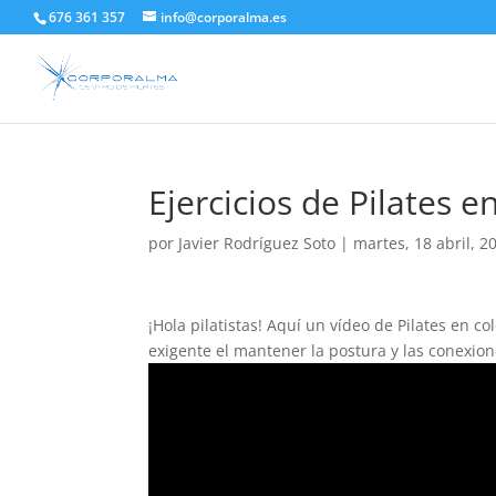
676 361 357
info@corporalma.es
Ejercicios de Pilates 
por
Javier Rodríguez Soto
|
martes, 18 abril, 2
¡Hola pilatistas! Aquí un vídeo de Pilates en c
exigente el mantener la postura y las conexio