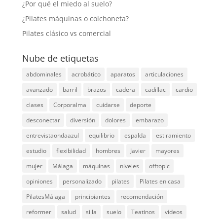
¿Por qué el miedo al suelo?
¿Pilates máquinas o colchoneta?
Pilates clásico vs comercial
Nube de etiquetas
abdominales
acrobático
aparatos
articulaciones
avanzado
barril
brazos
cadera
cadillac
cardio
clases
Corporalma
cuidarse
deporte
desconectar
diversión
dolores
embarazo
entrevistaondaazul
equilibrio
espalda
estiramiento
estudio
flexibilidad
hombres
Javier
mayores
mujer
Málaga
máquinas
niveles
offtopic
opiniones
personalizado
pilates
Pilates en casa
PilatesMálaga
principiantes
recomendación
reformer
salud
silla
suelo
Teatinos
vídeos