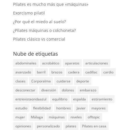
Pilates es mucho más que «máquinas»
Exorcismo pilatil
¿Por qué el miedo al suelo?
¿Pilates máquinas o colchoneta?
Pilates clásico vs comercial
Nube de etiquetas
abdominales
acrobático
aparatos
articulaciones
avanzado
barril
brazos
cadera
cadillac
cardio
clases
Corporalma
cuidarse
deporte
desconectar
diversión
dolores
embarazo
entrevistaondaazul
equilibrio
espalda
estiramiento
estudio
flexibilidad
hombres
Javier
mayores
mujer
Málaga
máquinas
niveles
offtopic
opiniones
personalizado
pilates
Pilates en casa