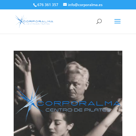
676 361 357
info@corporalma.es