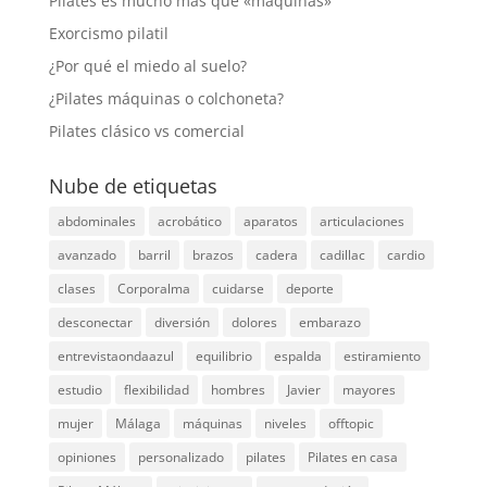
Pilates es mucho más que «máquinas»
Exorcismo pilatil
¿Por qué el miedo al suelo?
¿Pilates máquinas o colchoneta?
Pilates clásico vs comercial
Nube de etiquetas
abdominales
acrobático
aparatos
articulaciones
avanzado
barril
brazos
cadera
cadillac
cardio
clases
Corporalma
cuidarse
deporte
desconectar
diversión
dolores
embarazo
entrevistaondaazul
equilibrio
espalda
estiramiento
estudio
flexibilidad
hombres
Javier
mayores
mujer
Málaga
máquinas
niveles
offtopic
opiniones
personalizado
pilates
Pilates en casa