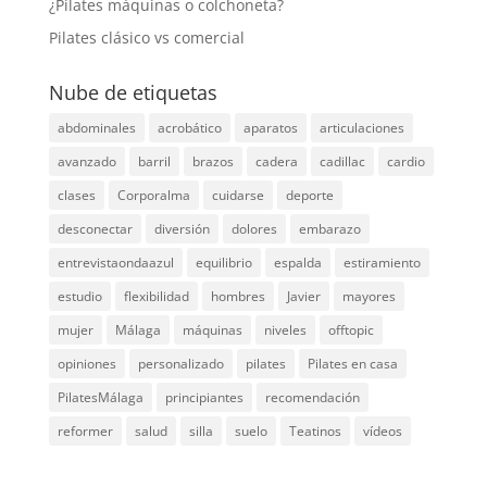
¿Pilates máquinas o colchoneta?
Pilates clásico vs comercial
Nube de etiquetas
abdominales
acrobático
aparatos
articulaciones
avanzado
barril
brazos
cadera
cadillac
cardio
clases
Corporalma
cuidarse
deporte
desconectar
diversión
dolores
embarazo
entrevistaondaazul
equilibrio
espalda
estiramiento
estudio
flexibilidad
hombres
Javier
mayores
mujer
Málaga
máquinas
niveles
offtopic
opiniones
personalizado
pilates
Pilates en casa
PilatesMálaga
principiantes
recomendación
reformer
salud
silla
suelo
Teatinos
vídeos