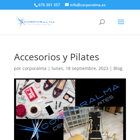
676 361 357
info@corporalma.es
Accesorios y Pilates
por
corporalma
|
lunes, 18 septiembre, 2023
|
Blog